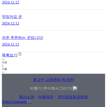
2024.12.12
맛있어요 굿
2024.12.12
자주 주문하는 곳입니다!
2024.12.12
목록보기
<<
이전
1
다음
>>
로그인
고객센터
PC버전
비행기 [주식회사그리기]
회사소개
ㆍ
이용약관
ㆍ
개인정보취급방침
Select Language
▼